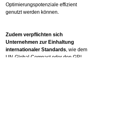
Optimierungspotenziale effizient 
genutzt werden können.
Zudem verpflichten sich 
Unternehmen zur Einhaltung 
internationaler Standards
, wie dem 
UN-Global Compact oder den GRI-
Richtlinien (Global Reporting Initiative), 
um verantwortungsvolles Handeln 
nachvollziehbar und vergleichbar zu 
machen.
Lieferkettengesetz und 
regulatorische 
Anforderungen