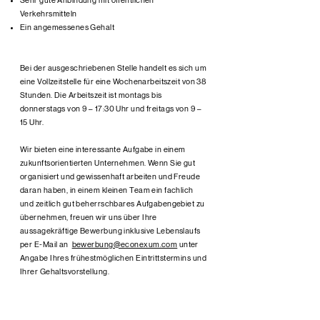
Sehr gute Anbindung mit öffentlichen
Verkehrsmitteln
Ein angemessenes Gehalt
Bei der ausgeschriebenen Stelle handelt es sich um
eine Vollzeitstelle für eine Wochenarbeitszeit von 38
Stunden. Die Arbeitszeit ist montags bis
donnerstags von 9 – 17:30 Uhr und freitags von 9 –
15 Uhr.
Wir bieten eine interessante Aufgabe in einem
zukunftsorientierten Unternehmen. Wenn Sie gut
organisiert und gewissenhaft arbeiten und Freude
daran haben, in einem kleinen Team ein fachlich
und zeitlich gut beherrschbares Aufgabengebiet zu
übernehmen, freuen wir uns über Ihre
aussagekräftige Bewerbung inklusive Lebenslaufs
per E-Mail an
bewerbung@econexum.com
unter
Angabe Ihres frühestmöglichen Eintrittstermins und
Ihrer Gehaltsvorstellung.
Wir freuen uns auf Sie!